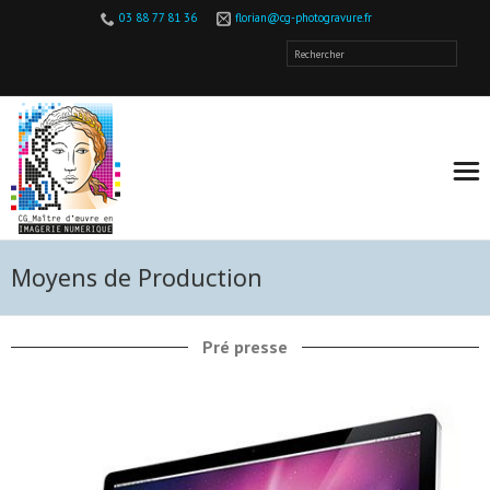
03 88 77 81 36
florian@cg-photogravure.fr
Moyens de Production
Pré presse